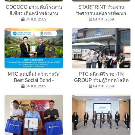
COCOCO ยกระดับโรงงาน
STARPRINT ร่วมงาน
สีเขียว เดินหน้าพลังงาน
“ทศวรรษแห่งการพัฒนา
สะอาด หนุนเป้าหมายการ
04 ส.ค. 2569
สืบสาน รักษา ต่อยอด ใต้ร่ม
04 ส.ค. 2569
เติบโตอย่างยั่งยืน
พระบารมี”
MTC สุดปลื้ม! คว้ารางวัล
PTG ผนึก ศิริราช -TN
Best Social Bond -
GROUP ร่วมกู้วิกฤตโลหิต
Thailand
04 ส.ค. 2569
สำรอง ผ่าน “Social
04 ส.ค. 2569
Innovation” ปี 2