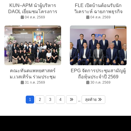
KUN–APM นำผู้บริหาร
FLE เปิดบ้านต้อนรับนัก
DAOL เยี่ยมชมโครงการ
วิเคราะห์ ฉายภาพธุรกิจ
“ชราสราญ บางขุนเทียน–
04 ส.ค. 2569
ก่อนเข้าเทรด mai
04 ส.ค. 2569
พระราม 2”
คณะทันตแพทยศาสตร์
EPG จัดการประชุมสามัญผู้
ม.เวสเทิร์น ร่วมประชุม
ถือหุ้นประจำปี 2569
วิชาการชีววิทยาช่องปาก
31 ก.ค. 2569
30 ก.ค. 2569
เสริมศักยภาพการเรียนการ
สอน และงานวิจัย
1
2
3
4
สุดท้าย
..