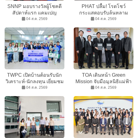
SNNP มอบรางวัลผู้โชคดี
PHAT ปลื้ม! โรดโชว์
สัปดาห์แรก แคมเปญ
กระแสตอบรับล้นหลาม
“Bento x SPIDER-MAN:
04 ส.ค. 2569
04 ส.ค. 2569
BRAND NEW DAY”
TWPC เปิดบ้านต้อนรับนัก
TOA เดินหน้า Green
วิเคราะห์-นักลงทุน เยี่ยมชม
Mission จับมือมูลนิธิแม่ฟ้า
04 ส.ค. 2569
กิจการ
หลวงฯ ฟื้นฟูผืนป่า
04 ส.ค. 2569