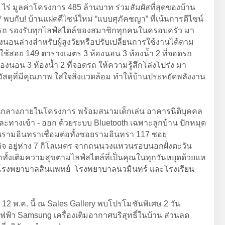
ร่ มูลค่าโครงการ 485 ล้านบาท ร่วมสัมผัสที่สุดของบ้าน
 พบกับ! บ้านแฝดดีไซน์ใหม่ “แบบศุภัคชญา” ที่เน้นการดีไซน์
่จอดรถ รองรับทุกไลฟ์สไตล์ของสมาชิกทุกคนในครอบครัว มา
นอนล่างสำหรับผู้สูงวัยหรือปรับเปลี่ยนการใช้งานได้ตาม
ี่ใช้สอย 149 ตารางเมตร 3 ห้องนอน 3 ห้องน้ำ 2 ที่จอดรถ
องนอน 3 ห้องน้ำ 2 ที่จอดรถ ให้ความรู้สึกโล่งโปร่ง มา
ดุที่มีคุณภาพ ใส่ใจสิ่งแวดล้อม ทำให้บ้านประหยัดพลังงาน
นส่วนกลางภายในโครงการ พร้อมสนามเด็กเล่น อาคารนิติบุคคล
ทางเข้า - ออก ด้วยระบบ Bluetooth เฉพาะลูกบ้าน ปักหมุด
รามอินทราเชื่อมต่อทั้งซอยรามอินทรา 117 ซอย
จ อยู่ห่าง 7 กิโลเมตร จากถนนวงแหวนรอบนอกฝั่งตะวัน
กทั้งเติมความสุขตามไลฟ์สไตล์ที่เป็นคุณในทุกวันหยุดด้วยแห
ทิ โรงพยาบาลสินแพทย์ โรงพยาบาลนวมินทร์ และโรงเรียน
 12 พ.ค. นี้ ณ Sales Gallery พบโปรโมชันพิเศษ 2 วัน
ไฟฟ้า Samsung เครื่องเติมอากาศบริสุทธิ์ในบ้าน ส่วนลด