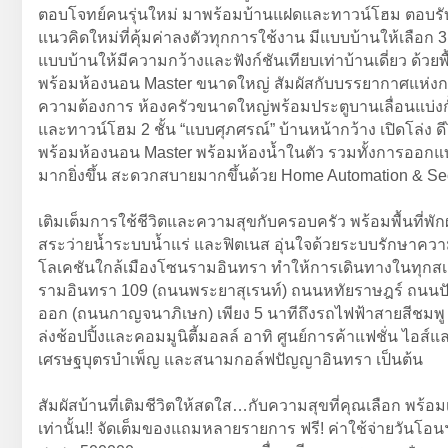
ตอบโจทย์คนรุ่นใหม่ มาพร้อมบ้านแฝดและทาวน์โฮม ตอบรับไลฟ
แนวคิดใหม่ที่คุ้มค่าลงตัวทุกการใช้งาน มีแบบบ้านให้เลือก 
แบบบ้านให้มีความกว้างและฟังก์ชันเทียบเท่าบ้านเดี่ยว ด้
พร้อมห้องนอน Master ขนาดใหญ่ สัมผัสกับบรรยากาศแห่งการพั
ความต้องการ ห้องครัวขนาดใหญ่พร้อมประตูบานเลื่อนแบ่งกั้น
และทาวน์โฮม 2 ชั้น “แบบศุภศรณ์” บ้านหน้ากว้าง เปิดโล่ง ดี
พร้อมห้องนอน Master พร้อมห้องน้ำในตัว รวมทั้งการออกแบบ
มากยิ่งขึ้น สะดวกสบายมากขึ้นด้วย Home Automation & Se
เติมเต็มการใช้ชีวิตและความสุขกับครอบครัว พร้อมพื้นที่พ
สระว่ายน้ำระบบน้ำแร่ และฟิตเนส อุ่นใจด้วยระบบรักษาคว
โลเคชันใกล้เมืองโซนรามอินทรา ทำให้การเดินทางในทุกสเ
รามอินทรา 109 (ถนนพระยาสุเรนท์) ถนนหทัยราษฎร์ ถนนปัญ
ออก (ถนนกาญจนาภิเษก) เพียง 5 นาทีถึงรถไฟฟ้าสายสีชมพู สถ
ล่งช้อปปิ้งและคอมมูนิตี้มอลล์ อาทิ ศูนย์การค้าแฟชั่น
เศรษฐบุตรบำเพ็ญ และสนามกอล์ฟปัญญาอินทรา เป็นต้น
สัมผัสบ้านที่เติมชีวิตให้สดใส…กับความสุขที่คุณเลือก พร้อ
เท่านั้น!! จัดเต็มของแถมหลายรายการ ฟรี! ค่าใช้จ่ายวันโอน