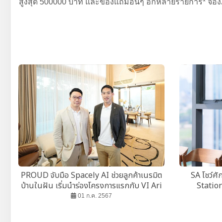
สูงสุด 500000 บาท และของแถมอื่นๆ อีกหลายรายการ* จองภายใน
PROUD จับมือ Spacely AI ช่วยลูกค้าเนรมิต
SA โชว์ศ
บ้านในฝัน เริ่มนำร่องโครงการแรกกับ VI Ari
Statio
01 ก.ค. 2567