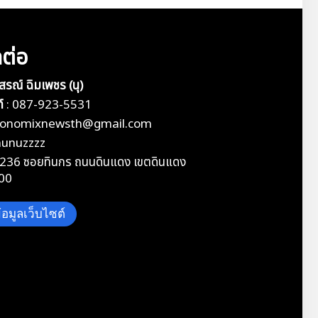
ดต่อ
ุสรณ์ ฉิมเพชร (นุ)
์
:
087-923-5531
conomixnewsth@gmail.com
nunuzzzz
236 ซอยทินกร ถนนดินแดง เขตดินแดง
00
อมูลเว็บไซต์