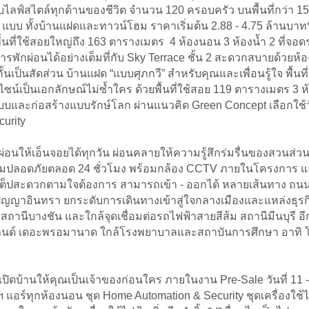
์สไตล์ทุกด้านของชีวิต จำนวน 120 ครอบครัว บนพื้นที่กว่า 15 ไ
3 แบบ ทั้งบ้านแฝดและทาวน์โฮม ราคาเริ่มต้น 2.88 - 4.75 ล้านบาท*
วยพื้นที่ใช้สอยใหญ่ถึง 163 ตารางเมตร 4 ห้องนอน 3 ห้องน้ำ 2 ที
กผ่อนได้อย่างเต็มที่กับ Sky Terrace ชั้น 2 สะดวกสบายด้วยห้อง
เป็นสัดส่วน บ้านแฝด “แบบศุภกวี” สำหรับคุณและเพื่อนรู้ใจ พื้นท
ไซน์เป็นเอกลักษณ์ไม่ซ้ำใคร ด้วยพื้นที่ใช้สอย 119 ตารางเมตร 3 ห้
และก่อสร้างแบบรักษ์โลก ผ่านแนวคิด Green Concept เลือกใช้วัส
curity
ักผ่อนให้เอ็นจอยได้ทุกวัน ผ่อนคลายให้ความรู้สึกร่มรื่นของสว
ามปลอดภัยตลอด 24 ชั่วโมง พร้อมกล้อง CCTV ภายในโครงการ และ
ต็ปสะดวกตามใจต้องการ สามารถเข้า - ออกได้ หลายเส้นทาง ถนน
ญาอินทรา ยกระดับการเดินทางเข้าสู่ใจกลางเมืองและแหล่งธุรกิ
านีบางชัน และใกล้จุดเชื่อมต่อรถไฟฟ้าสายสีส้ม สถานีมีนบุรี อี
 ไอส์แลนด์ เดอะพรอมานาด ใกล้โรงพยาบาลและสถาบันการศึกษา อา
มเปิดบ้านให้คุณเป็นเจ้าของก่อนใคร ภายในงาน Pre-Sale วันที่ 11 -
ฯ แอร์ทุกห้องนอน ชุด Home Automation & Security ชุดเครื่องใช้