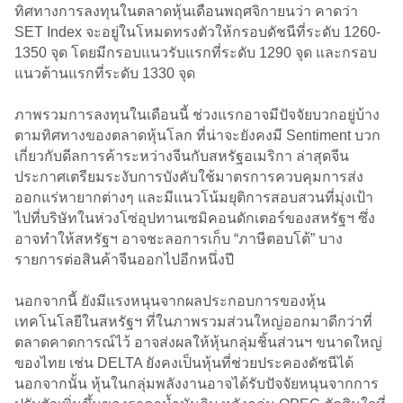
ทิศทางการลงทุนในตลาดหุ้นเดือนพฤศจิกายนว่า คาดว่า
SET Index จะอยู่ในโหมดทรงตัวให้กรอบดัชนีที่ระดับ 1260-
1350 จุด โดยมีกรอบแนวรับแรกที่ระดับ 1290 จุด และกรอบ
แนวต้านแรกที่ระดับ 1330 จุด
ภาพรวมการลงทุนในเดือนนี้ ช่วงแรกอาจมีปัจจัยบวกอยู่บ้าง
ตามทิศทางของตลาดหุ้นโลก ที่น่าจะยังคงมี Sentiment บวก
เกี่ยวกับดีลการค้าระหว่างจีนกับสหรัฐอเมริกา ล่าสุดจีน
ประกาศเตรียมระงับการบังคับใช้มาตรการควบคุมการส่ง
ออกแร่หายากต่างๆ และมีแนวโน้มยุติการสอบสวนที่มุ่งเป้า
ไปที่บริษัทในห่วงโซ่อุปทานเซมิคอนดักเตอร์ของสหรัฐฯ ซึ่ง
อาจทำให้สหรัฐฯ อาจชะลอการเก็บ “ภาษีตอบโต้” บาง
รายการต่อสินค้าจีนออกไปอีกหนึ่งปี
นอกจากนี้ ยังมีแรงหนุนจากผลประกอบการของหุ้น
เทคโนโลยีในสหรัฐฯ ที่ในภาพรวมส่วนใหญ่ออกมาดีกว่าที่
ตลาดคาดการณ์ไว้ อาจส่งผลให้หุ้นกลุ่มชิ้นส่วนฯ ขนาดใหญ่
ของไทย เช่น DELTA ยังคงเป็นหุ้นที่ช่วยประคองดัชนีได้
นอกจากนั้น หุ้นในกลุ่มพลังงานอาจได้รับปัจจัยหนุนจากการ