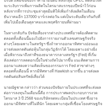
ปรับตัวเพิ่มขึ้นของราคาน้ำมันดิบ หลังกลุ่ม OPEC ตัดสินใจที่
จะระงับการเพิ่มการผลิตในไตรมาสแรกของปีหน้าไว้ก่อน
หลังจากที่การประชุมล่าสุดมีมติให้เพิ่มกำลังผลิตในเดือน
ธันวาคมอีก 137000 บาร์เรลต่อวัน แต่เป็นระดับเดียวกันกับที่
เพิ่มไปเมื่อเดือนตุลาคมและพฤศจิกายนที่ผ่านมา
ในทางกลับกัน ปัจจัยเสี่ยงจากต่างประเทศที่อาจต้องติดตาม
ตลอดทั้งเดือนนี้มองไปยังการรายงานตัวเลขเศรษฐกิจจริง
ต่างๆโดยเฉพาะในสหรัฐฯ ซึ่งถ้าหากออกมาทิศทางอ่อนแอ
อาจส่งผลกดดันต่อหุ้นในกลุ่มวัฏจักรได้ โดยเฉพาะอย่างยิ่ง
เมื่อพิจารณาถึงท่าทีของธนาคารกลางสหรัฐฯ (Fed) ที่เริ่ม
ลังเลต่อการลดดอกเบี้ยในช่วงถัดไปมากขึ้น แนะติดตามการ
ออกมาแสดงความคิดเห็นของกรรมการ Fed สาขาต่างๆ
ตลอดทั้งเดือนนี้ หากมีทิศทางที่ Hawkish มากขึ้น อาจส่งผล
กดดันต่อสินทรัพย์เสี่ยงได้
นายณัฐชาต กล่าวว่า ส่วนของปัจจัยภายในประเทศที่จะส่งผล
ต่อการลงทุนในเดือนนี้คือ การประกาศผลประกอบการงวด
ไตรมาส 3 ปี 2568 ของบริษัทจดทะเบียนในประเทศ ซึ่งอาจ
ออกมามีทิศทางที่ไม่ดีนัก โดยเฉพาะกลุ่มที่เชื่อมโยงเศรษฐกิจ