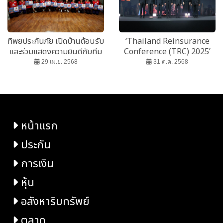
ทิพยประกันภัย เปิดบ้านต้อนรับ
‘Thailand Reinsurance
และร่วมแสดงความยินดีกับทีม
Conference (TRC) 2025’
สุพรีม ในโอกาสคว้าแชมป์
ครั้งแรกในไทย!
29 เม.ย. 2568
31 ต.ค. 2568
วอลเลย์บอลไทยแลนด์ ลีก
หน้าแรก
ประกัน
การเงิน
หุ้น
อสังหาริมทรัพย์
ตลาด