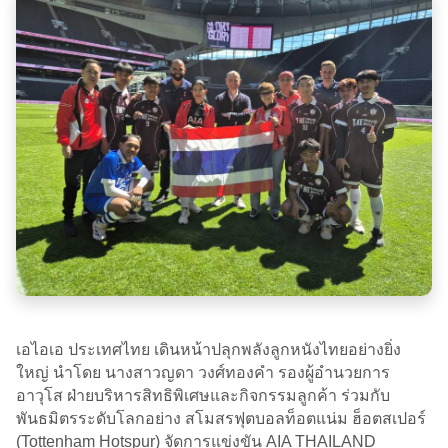
เอไอเอ ประเทศไทย เดินหน้าปลุกพลังลูกหนังไทยอย่างยิ่ง
ใหญ่ นำโดย นางสาวญดา วงศ์ทองคำ รองผู้อำนวยการ
อาวุโส ฝ่ายบริหารสิทธิพิเศษและกิจกรรมลูกค้า ร่วมกับ
พันธมิตรระดับโลกอย่าง สโมสรฟุตบอลท็อตแน่ม ฮ็อตสเปอร์
(Tottenham Hotspur) จัดการแข่งขัน AIA THAILAND