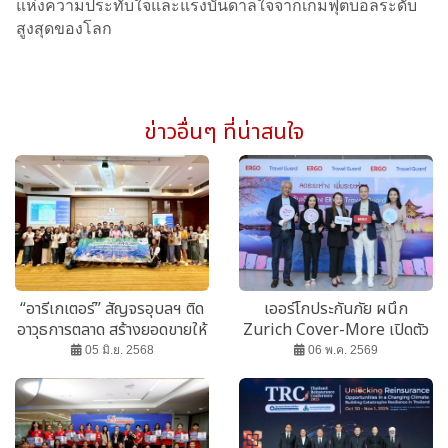
แห่งความประทับใจและแรงบันดาลใจจากเกมฟุตบอลระดับ
สูงสุดของโลก
ข่าวอื่นๆ ที่น่าสนใจ
“อารีเกเตอร์” สัญจรอุบลฯ ติด
เออร์โกประกันภัย ผนึก
อาวุธการตลาด สร้างยอดขายให้
Zurich Cover-More เปิดตัว
เติบโต
“ERGO Travel Guard”
05 มิ.ย. 2568
06 พ.ค. 2569
พร้อมแคมเปญ TVC “ลดระยะ
ห่าง เพิ่มระยะห่วง”