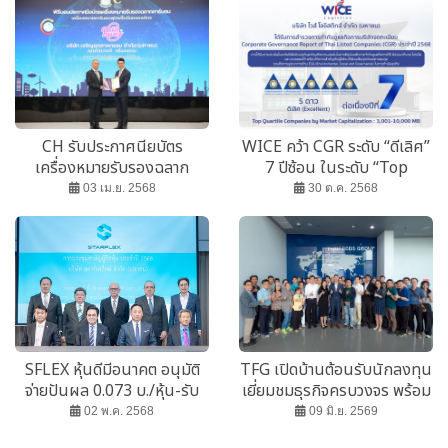
CH รับประกาศนียบัตร
WICE คว้า CGR ระดับ “ดีเลิศ”
เครื่องหมายรับรองฉลาก
7 ปีซ้อน ในระดับ “Top
คาร์บอน
Quartile”
03 เม.ย. 2568
30 ต.ค. 2568
SFLEX หุ้นดีมีอนาคต อนุมัติ
TFG เปิดบ้านต้อนรับนักลงทุน
จ่ายปันผล 0.073 บ./หุ้น-รับ
เยี่ยมชมธุรกิจครบวงจร พร้อม
เงิน 23 พ.ค.นี้
เผยแผนเติบโตปี 69
02 พ.ค. 2568
09 มิ.ย. 2569