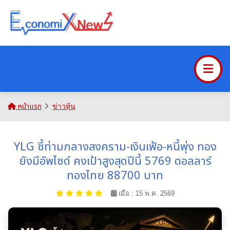
หน้าแรก
ข่าวหุ้น
YLG ชี้ท่ามกลางสงคราม-เงินเฟ้อ-หนี้พุ่ง ทอง
ยังมีอัพไซด์ คงเป้าสูงสุดปีนี้ 5769 ดอลลาร์
ทองไทย 88700 บาท
เมื่อ : 15 พ.ค. 2569