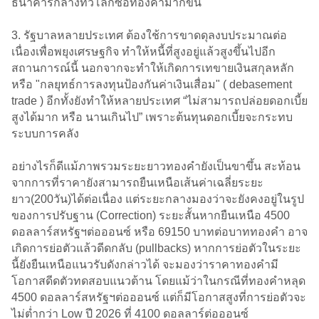
ธนาคารกลางทั่วโลกซื้อทองคำมากขึ้น
3. รัฐบาลหลายประเทศ ต้องใช้การขาดดุลงบประมาณต่อ
เนื่องเพื่อพยุงเศรษฐกิจ ทำให้หนี้ที่สูงอยู่แล้วสูงขึ้นไปอีก
สถานการณ์นี้ นอกจากจะทำให้เกิดการเทขายเงินสกุลหลัก
หรือ "กลยุทธ์การลงทุนป้องกันค่าเงินเสื่อม" ( debasement
trade ) อีกทั้งยังทำให้หลายประเทศ “ไม่สามารถปล่อยดอกเบี้ย
สูงได้มาก หรือ นานเกินไป” เพราะต้นทุนดอกเบี้ยจะกระทบ
ระบบการคลัง
อย่างไรก็ดีแม้ภาพรวมระยะยาวทองคำยังเป็นขาขึ้น สะท้อน
จากการที่ราคายังสามารถยืนเหนือเส้นค่าเฉลี่ยระยะ
ยาว(200วัน)ได้ต่อเนื่อง แต่ระยะกลางมองว่าจะยังคงอยู่ในรูป
ของการปรับฐาน (Correction) ระยะสั้นหากยืนเหนือ 4500
ดอลลาร์สหรัฐฯต่อออนซ์ หรือ 69150 บาทต่อบาททองคำ อาจ
เกิดการย่อตัวแล้วดีดกลับ (pullbacks) หากการย่อตัวในระยะ
นี้ยังยืนเหนือแนวรับดังกล่าวได้ จะมองว่าราคาทองคำมี
โอกาสดีดตัวทดสอบแนวต้าน โดยแม้ว่าในกรณีที่ทองคำหลุด
4500 ดอลลาร์สหรัฐฯต่อออนซ์ แต่ก็มีโอกาสสูงที่การย่อตัวจะ
ไม่ต่ำกว่า Low ปี 2026 ที่ 4100 ดอลลาร์ต่อออนซ์