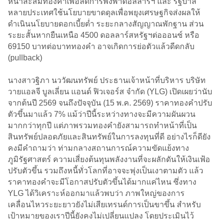
หน้าสะสมทองคำเพื่อลดการพึ่งพาดอลลาร์ฯ และ รัฐบาล
หลายประเทศใช้นโยบายขาดดุลเพื่อพยุงเศรษฐกิจส่งผลให้
ดำเนินนโยบายดอกเบี้ยต่ำ ระยะกลางสัญญาณพักฐาน ส่วน
ระยะสั้นหากยืนเหนือ 4500 ดอลลาร์สหรัฐฯต่อออนซ์ หรือ
69150 บาทต่อบาททองคำ อาจเกิดการย่อตัวแล้วดีดกลับ
(pullback)
นางสาวฐิภา นววัฒนทรัพย์ ประธานเจ้าหน้าที่บริหาร บริษัท
วายแอลจี บูลเลี่ยน เเอนด์ ฟิวเจอร์ส จำกัด (YLG) เปิดเผยว่านับ
จากต้นปี 2569 จนถึงปัจจุบัน (15 พ.ค. 2569) ราคาทองคำปรับ
ตัวขึ้นมาแล้ว 7% แม้ว่าปีนี้ระหว่างทางจะมีความผันผวน
มากกว่าทุกปี แต่ภาพรวมทองคำยังสามารถทำหน้าที่เป็น
สินทรัพย์ปลอดภัยและสินทรัพย์ในการลงทุนที่ดี อย่างไรก็ดียัง
คงมีคำถามว่า ท่ามกลางสถานการณ์ความขัดแย้งทาง
ภูมิรัฐศาสตร์ ความเสี่ยงต้นทุนพลังงานที่จะผลักดันให้เงินเฟ้อ
ปรับตัวขึ้น รวมถึงหนี้ทั่วโลกที่อาจจะพุ่งเป็นเงาตามตัว แล้ว
ราคาทองคำจะมีโอกาสปรับตัวขึ้นได้มากแค่ไหน ซึ่งทาง
YLG ได้วิเคราะห์ออกมาแล้วพบว่า ภาพใหญ่ของการ
เคลื่อนไหวระยะยาวยังไม่เสียเทรนด์การเป็นขาขึ้น สำหรับ
เป้าหมายของเราปีนี้ยังคงไม่เปลี่ยนแปลง โดยประเมินไว้