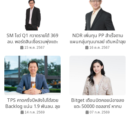
SM โชว์ Q1 กวาดรายได้ 369
NDR เพิ่มทุน PP สำเร็จตาม
ลบ. พอร์ตสินเชื่อรวมพุ่งแตะ
แผนกลุ่มทุนมาเลย์ เดินหน้าลุย
2673 ลบ.
ธุรกิจ เจาะตลาดอิเล็กทรอนิกส์
15 พ.ค. 2567
16 ต.ค. 2567
TPS คาดครึ่งปีหลังไปได้สวย
Bitget เตือนบิตคอยน์อาจลง
Backlog แน่น 1.9 พันลบ. ลุย
แตะ 50000 ดอลลาร์ หากบ
ประมูลงานใหม่ภาครัฐและ
อนด์ยิลด์ยังพุ่งต่อ มองราคา
14 ก.ค. 2569
07 ก.ค. 2569
เอกชน
ทองอาจแตะ 6000 ดอลลาร์