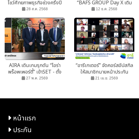
โชว์ศักยภาพธุรกิจช่วงครึ่งปี
“BAFS GROUP Day X เติม
หลัง 2568
ความฝัน ปันน้ำใจให้น้อง”
28 ส.ค. 2568
12 ธ.ค. 2568
AIRA เดินเกมรุกดัน “ไอร่า
“อารีเกเตอร์” จัดคอร์สอัปสกิล
พร็อพเพอร์ตี้” เข้าSET - ตั้ง
ให้สมาชิกนายหน้าประกัน
กอง REIT ตามแผน
ประจำเดือน มี.ค. 2569
27 พ.ค. 2569
21 เม.ย. 2569
หน้าแรก
ประกัน