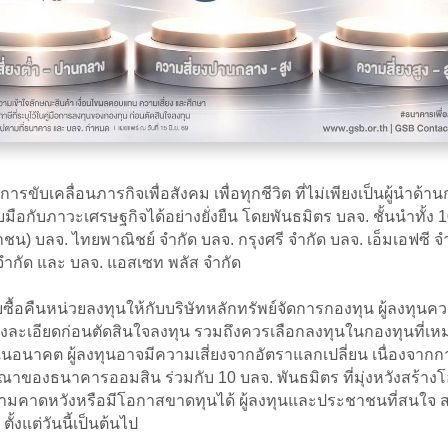
บเคลื่อนภารกิจเพื่อสังคม เพื่อทุกชีวิต ที่ไม่เพียงเป็นผู้นำด้
บมือกับภาวะเศรษฐกิจได้อย่างยั่งยืน โดยพันธมิตร บลจ. ชั้นนำทั
น) บลจ. ไทยพาณิชย์ จำกัด บลจ. กรุงศรี จำกัด บลจ. เอ็มเอฟซี จำ
 จำกัด และ บลจ. แอสเซท พลัส จำกัด
ับซื้อคืนหน่วยลงทุนให้กับบริษัทหลักทรัพย์จัดการกองทุน ผู้ลง
างละเอียดก่อนตัดสินใจลงทุน รวมถึงควรเลือกลงทุนในกองทุนที่เหม
อนาคต ผู้ลงทุนอาจมีความเสี่ยงจากอัตราแลกเปลี่ยน เนื่องจากการป
ณาของธนาคารออมสิน ร่วมกับ 10 บลจ. พันธมิตร ที่มุ่งหวังสร
คาดหวังหรือมีโอกาสขาดทุนได้ ผู้ลงทุนและประชาชนที่สนใจ สาม
้งแต่วันนี้เป็นต้นไป