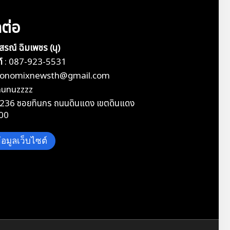
ดต่อ
ุสรณ์ ฉิมเพชร (นุ)
์
:
087-923-5531
conomixnewsth@gmail.com
nunuzzzz
236 ซอยทินกร ถนนดินแดง เขตดินแดง
00
อมูลเว็บไซต์