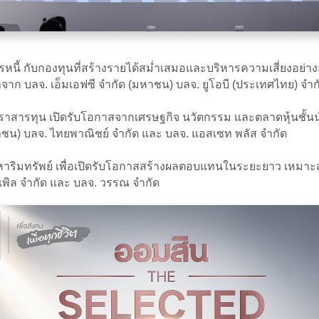
สารหนี้ กับกองทุนที่สร้างรายได้สม่ำเสมอและบริหารความเสี่ยงอย่า
ก บลจ. เอ็มเอฟซี จำกัด (มหาชน) บลจ. ยูโอบี (ประเทศไทย) จำกั
นในตราสารทุน เปิดรับโอกาสจากเศรษฐกิจ นวัตกรรม และตลาดหุ้นชั้น
ชน) บลจ. ไทยพาณิชย์ จำกัด และ บลจ. แอสเซท พลัส จำกัด
ังหาริมทรัพย์ เพื่อเปิดรับโอกาสสร้างผลตอบแทนในระยะยาว เหมาะสำห
เพิล จำกัด และ บลจ. วรรณ จำกัด