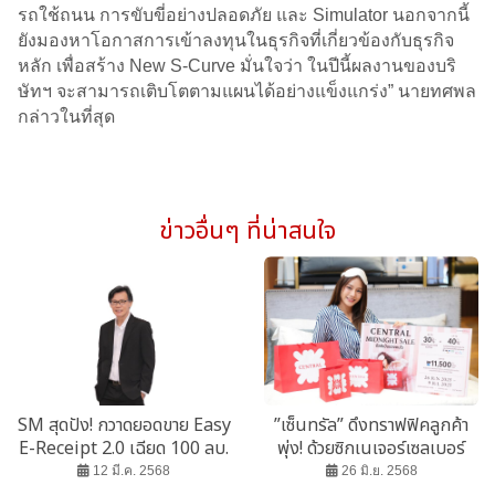
รถใช้ถนน การขับขี่อย่างปลอดภัย และ Simulator นอกจากนี้
ยังมองหาโอกาสการเข้าลงทุนในธุรกิจที่เกี่ยวข้องกับธุรกิจ
หลัก เพื่อสร้าง New S-Curve มั่นใจว่า ในปีนี้ผลงานของบริ
ษัทฯ จะสามารถเติบโตตามแผนได้อย่างแข็งแกร่ง” นายทศพล
กล่าวในที่สุด
ข่าวอื่นๆ ที่น่าสนใจ
SM สุดปัง! กวาดยอดขาย Easy
”เซ็นทรัล” ดึงทราฟฟิคลูกค้า
E-Receipt 2.0 เฉียด 100 ลบ.
พุ่ง! ด้วยซิกเนเจอร์เซลเบอร์
หนึ่ง กับ “Central Midnight
12 มี.ค. 2568
26 มิ.ย. 2568