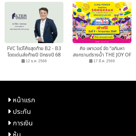
Sale” ครั้งใหม่
FVC โชว์โค้งสุดท้าย B2 - B3
คิง เพาเวอร์ จัด “อภิมหา
โดดเด่นส่งท้ายปี ปักธงปี 68
สงกรานต์รางน้ำ THE JOY OF
รายได้แตะ 1200 ลบ.
THAI ตะลุยสุข สนุกไทย”
12 ธ.ค. 2568
17 มี.ค. 2569
หน้าแรก
ประกัน
การเงิน
หุ้น