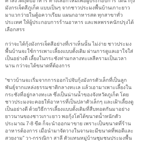
ค้าส่งวัตถุดิบอาหาร ทางเลือกใหม่เพื่อผู้ประกอบการ ได้นำกุ้ง
มังกรเจ็ดสีภูเก็ต แบบเป็นๆ จากชาวประมงพื้นบ้านเกาะยาว
มาแวกว่ายในตู้อควาเรียม แผนกอาหารสด ทุกสาขาทั่ว
ประเทศ ให้ผู้ประกอบการร้านอาหาร และพลพรรคนักปรุงได้
เลือกสรร
กว่าจะได้กุ้งมังกรเจ็ดสีอย่างที่เราเห็นนั้น ไม่ง่าย ชาวประมง
พื้นบ้านจะใช้การเพาะเลี้ยงแบบดั้งเดิม ผ่านการดูแลเอาใจใส่
เป็นอย่างดี เลี้ยงในกระชังท่ามกลางทะเลสีครามเป็นเวลา
นาน กว่าจะได้ขนาดที่ต้องการ
“ชาวบ้านจะเริ่มจากการออกไปจับกุ้งมังกรตัวเล็กที่เป็นลูก
พันธุ์จากแหล่งธรรมชาติกลางทะเล แล้วเอามาเพาะเลี้ยงใน
กระชังที่อยู่กลางทะเล ซึ่งเป็นน่านน้ำของจังหวัดภูเก็ต โดย
ชาวประมงจะคอยให้อาหารที่เป็นปลาตัวเล็กๆ และเฝ้าเลี้ยงดู
เป็นอย่างดี ด้วยวิธีการเลี้ยงแบบดั้งเดิมที่สืบทอดกันมาอย่าง
ยาวนานของชาวเกาะยาว พอกุ้งโตได้ขนาดน้ำหนักตัว
ประมาณ 7-8 ขีด ก็จะนำออกมาขาย เพราะเป็นขนาดที่ร้าน
อาหารต้องการ เมื่อนำมาจัดวางในจานจะมีขนาดที่พอดีและ
สวยงาม” วา-กรรณิกา สาลี ตัวแทนหมู่บ้านชุมชนประมงพื้น