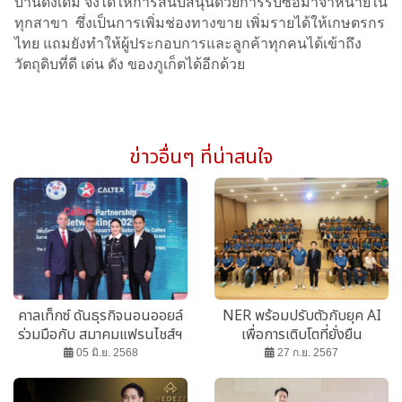
บ้านดั้งเดิม จึงได้ให้การสนับสนุนด้วยการรับซื้อมาจำหน่ายใน
ทุกสาขา ซึ่งเป็นการเพิ่มช่องทางขาย เพิ่มรายได้ให้เกษตรกร
ไทย แถมยังทำให้ผู้ประกอบการและลูกค้าทุกคนได้เข้าถึง
วัตถุดิบที่ดี เด่น ดัง ของภูเก็ตได้อีกด้วย
ข่าวอื่นๆ ที่น่าสนใจ
คาลเท็กซ์ ดันธุรกิจนอนออยล์
NER พร้อมปรับตัวกับยุค AI
ร่วมมือกับ สมาคมแฟรนไชส์ฯ
เพื่อการเติบโตที่ยั่งยืน
ขยายร้านค้าปลีกเพิ่มในสถานี
05 มิ.ย. 2568
27 ก.ย. 2567
บริการน้ำมัน