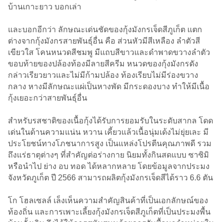
บ้านเกาะยาว บอกเล่า
และบอกอีกว่า ลักษณะเด่นชัดของกุ้งมังกรเจ็ดสีภูเก็ต แตก
ต่างจากกุ้งมังกรสายพันธุ์อื่น คือ ส่วนหัวมีสีเหลือง ลำตัวสี
เขียวใส โคนหนวดสีชมพู มีแถบสีขาวและดำพาดขวางลำตัว
ขอบท้ายของปล้องท้องมีลายสีครีม หนวดของกุ้งมังกรดัง
กล่าวเรียวยาวและไม่มีก้ามปล้อง ท้องเรียบไม่มีร่องขวาง
กลาง หางมีลักษณะแผ่เป็นหางพัด มีกระดองบาง ทำให้มีเนื้อ
กุ้งเยอะกว่าสายพันธุ์อื่น
สำหรับรสชาติของเนื้อกุ้งได้รับการยอมรับในระดับสากล โดด
เด่นในด้านความแน่น หวาน เคี้ยวแล้วเนื้อนุ่มเด้งไม่ยุ่ยเละ มี
ประโยชน์ทางโภชนาการสูง เป็นแหล่งโปรตีนคุณภาพดี รวม
ถึงแร่ธาตุต่างๆ ที่สำคัญต่อร่างกาย นิยมทั้งกินสดแบบ ซาซิมิ
หรือนำไป ย่าง อบ ทอด ได้หลากหลาย โดยข้อมูลจากประมง
จังหวัดภูเก็ต ปี 2566 สามารถผลิตกุ้งมังกรเจ็ดสีได้ราว 6.6 ตัน
โก โฮลเซลล์ เล็งเห็นความสำคัญสินค้าที่เป็นเอกลักษณ์ของ
ท้องถิ่น และการเพาะเลี้ยงกุ้งมังกรเจ็ดสีภูเก็ตที่เป็นประมงพื้น