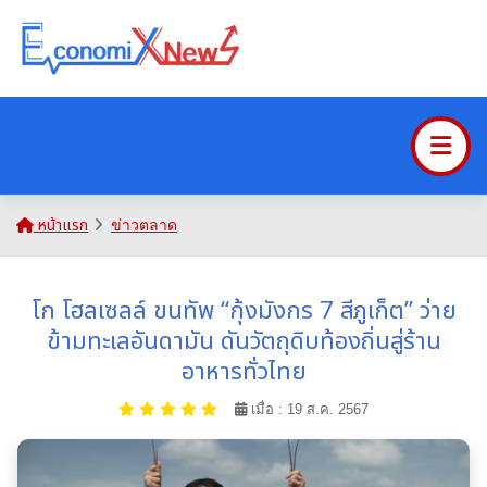
หน้าแรก
ข่าวตลาด
โก โฮลเซลล์ ขนทัพ “กุ้งมังกร 7 สีภูเก็ต” ว่าย
ข้ามทะเลอันดามัน ดันวัตถุดิบท้องถิ่นสู่ร้าน
อาหารทั่วไทย
เมื่อ : 19 ส.ค. 2567