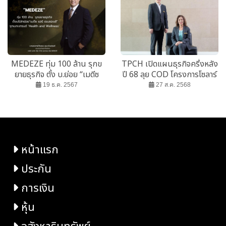
MEDEZE ทุ่ม 100 ล้าน รุกข
TPCH เปิดแผนธุรกิจครึ่งหลัง
ยายธุรกิจ ตั้ง บ.ย่อย “เมดีซ
ปี 68 ลุย COD โครงการโซลาร์
แฮร์ เรเนซองส์”
ฟาร์ม สปป.ลาว ภายใน Q4/68
19 ธ.ค. 2567
27 ส.ค. 2568
หน้าแรก
ประกัน
การเงิน
หุ้น