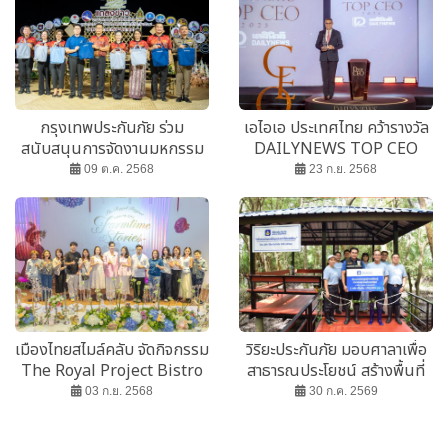
กรุงเทพประกันภัย ร่วม
เอไอเอ ประเทศไทย คว้ารางวัล
สนับสนุนการจัดงานมหกรรม
DAILYNEWS TOP CEO
ไหลเรือไฟโลกและงานกาชาด
2025
09 ต.ค. 2568
23 ก.ย. 2568
จ.นครพนม ประจำปี 2568
เมืองไทยสไมล์คลับ จัดกิจกรรม
วิริยะประกันภัย มอบศาลาเพื่อ
The Royal Project Bistro
สาธารณประโยชน์ สร้างพื้นที่
ในบรรยากาศแห่งความสุขและ
เรียนรู้ป่าชายเลนบ้านห้วย
03 ก.ย. 2568
30 ก.ค. 2569
รอยยิ้ม
ทรัพย์ จ.สุราษฎร์