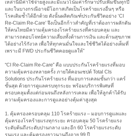
เหล่านี้มีค่าใช้จ่ายสูงและมีแนวโน้มค่ารักษาปรับเพิ่มขึ้นทุกปี
และในบางกรณีอาจมีโอกาสเกิดเป็นโรคร้ายแรงอื่นๆ หรือ
โรคเดิมซ้ำได้อีกด้วย ดังนั้นผลิตภัณฑ์ประกันชีวิตอย่าง ‘CI
Re-Claim Re-Care’ จึงเป็นอีกก้าวสำคัญที่เราต้องการผลักดัน
ให้คนไทยมีความคุ้มครองโรคร้ายแรงที่ครอบคลุม และ
สามารถตอบโจทย์ความเสี่ยงทั้งด้านการเงิน และด้านสุขภาพ
ได้อย่างไร้กังวล เพื่อให้ทุกคนมั่นใจและใช้ชีวิตได้อย่างเต็มที่
เพราะมี FWD ประกันชีวิตคอยดูแลให้”
“CI Re-Claim Re-Care” คือ แบบประกันโรคร้ายแรงที่มอบ
ความคุ้มครองหลายครั้ง ภายใต้คอนเซปต์ Total CIs
Solutions ประกันโรคร้ายแรง ที่มอบการเคลมขั้นกว่า แคร์
ขั้นสุด ด้วยการดูแลครบทุกระยะ พร้อมบริการพิเศษที่
ครอบคลุมตั้งแต่ก่อนจนถึงหลังการเคลม เพื่อให้ลูกค้าได้รับ
ความคุ้มครองและการดูแลอย่างคุ้มค่าสูงสุด
1. คุ้มครองครอบคลุม 110 โรคร้ายแรง – มอบการดูแลและ
คุ้มครองโรคร้ายแรงทุกระยะ ครอบคลุม 50 โรคร้ายแรง
ระดับต้นถึงระดับปานกลาง และอีก 60 โรคร้ายแรงระดับ
รุนแรง และคุ้มครองยาวนานถึงอายุ 99 ปี