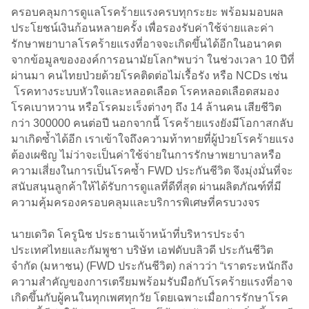
ครอบคลุมการดูแลโรคร้ายแรงครบทุกระยะ พร้อมมอบผล
ประโยชน์เงินก้อนหลายครั้ง เพื่อรองรับค่าใช้จ่ายและค่า
รักษาพยาบาลโรคร้ายแรงที่อาจจะเกิดขึ้นได้อีกในอนาคต
จากข้อมูลขององค์การอนามัยโลก*พบว่า ในช่วงเวลา 10 ปีที่
ผ่านมา คนไทยป่วยด้วยโรคติดต่อไม่เรื้อรัง หรือ NCDs เช่น
โรคทางระบบหัวใจและหลอดเลือด โรคหลอดเลือดสมอง
โรคเบาหวาน หรือโรคมะเร็งต่างๆ ถึง 14 ล้านคน เสียชีวิต
กว่า 300000 คนต่อปี นอกจากนี้ โรคร้ายแรงยังมีโอกาสกลับ
มาเกิดซ้ำได้อีก เราเข้าใจถึงความท้าทายที่ผู้ป่วยโรคร้ายแรง
ต้องเผชิญ ไม่ว่าจะเป็นค่าใช้จ่ายในการรักษาพยาบาลหรือ
ความเสี่ยงในการเป็นโรคซ้ำ FWD ประกันชีวิต จึงมุ่งมั่นที่จะ
สนับสนุนลูกค้าให้ได้รับการดูแลที่ดีที่สุด ผ่านผลิตภัณฑ์ที่มี
ความคุ้มครองครอบคลุมและบริการพิเศษที่ครบวงจร
นายเดวิด โครูนิช ประธานเจ้าหน้าที่บริหารประจำ
ประเทศไทยและกัมพูชา บริษัท เอฟดับบลิวดี ประกันชีวิต
จำกัด (มหาชน) (FWD ประกันชีวิต) กล่าวว่า “เราตระหนักถึง
ความสำคัญของการเตรียมพร้อมรับมือกับโรคร้ายแรงที่อาจ
เกิดขึ้นกับผู้คนในทุกเพศทุกวัย โดยเฉพาะเมื่อการรักษาโรค