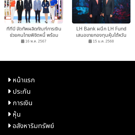
ทีทีบี จัดทัพผลิตภัณฑ์การเงิน
LH Bank ผนึก LH Fund
ช่วยคนไทยพิชิตหนี้ พร้อม
เสนอขายกองทุนหุ้นไต้หวัน
โปรโมชันสุดพิเศษ ในงาน
LHTWGHD IPO 13-20 ม.ค.
16 พ.ค. 2567
15 ม.ค. 2568
มหกรรมการเงินครั้งที่ 24
68
หน้าแรก
ประกัน
การเงิน
หุ้น
อสังหาริมทรัพย์