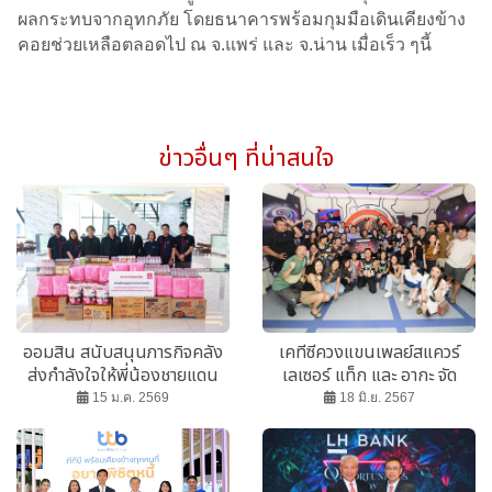
ผลกระทบจากอุทกภัย โดยธนาคารพร้อมกุมมือเดินเคียงข้าง
คอยช่วยเหลือตลอดไป ณ จ.แพร่ และ จ.น่าน เมื่อเร็ว ๆนี้
ข่าวอื่นๆ ที่น่าสนใจ
ออมสิน สนับสนุนภารกิจคลัง
เคทีซีควงแขนเพลย์สแควร์
ส่งกำลังใจให้พี่น้องชายแดน
เลเซอร์ แท็ก และ อากะ จัด
ไทย-กัมพูชา
กิจกรรมแฟนมีทติ้ง สมาชิก
15 ม.ค. 2569
18 มิ.ย. 2567
กลุ่มล่าโปรบัตรเครดิต ครั้งที่ 3