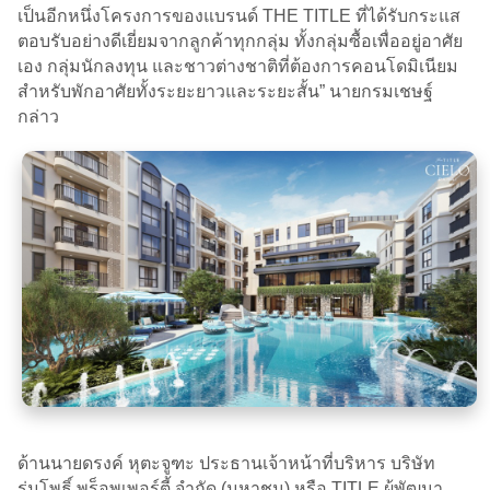
เป็นอีกหนึ่งโครงการของแบรนด์ THE TITLE ที่ได้รับกระแส
ตอบรับอย่างดีเยี่ยมจากลูกค้าทุกกลุ่ม ทั้งกลุ่มซื้อเพื่ออยู่อาศัย
เอง กลุ่มนักลงทุน และชาวต่างชาติที่ต้องการคอนโดมิเนียม
สำหรับพักอาศัยทั้งระยะยาวและระยะสั้น” นายกรมเชษฐ์
กล่าว
ด้านนายดรงค์ หุตะจูฑะ ประธานเจ้าหน้าที่บริหาร บริษัท
ร่มโพธิ์ พร็อพเพอร์ตี้ จำกัด (มหาชน) หรือ TITLE ผู้พัฒนา