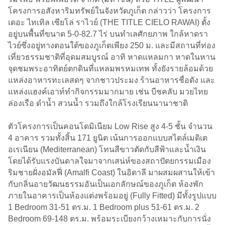
โครงการอสังหาริมทรัพย์ในจังหวัดภูเก็ต กล่าวว่า โครงการ
เดอะ ไทเทิล เซียโล่ ราไวย์ (THE TITLE CIELO RAWAI) ตั้ง
อยู่บนพื้นที่ขนาด 5-0-82.7 ไร่ บนทำเลศักยภาพ ใกล้หาดรา
ไวย์ซึ่งอยู่ทางตอนใต้ของภูเก็ตเพียง 250 ม. และมีสถานที่ท่อง
เที่ยวธรรมชาติที่อุดมสมบูรณ์ อาทิ หาดแหลมกา หาดในหาน
จุดชมพระอาทิตย์ตกดินที่แหลมพรหมเทพ ทั้งยังรายล้อมด้วย
แหล่งอาหารทะเลสดๆ จากชาวประมง ร้านอาหารชื่อดัง และ
แหล่งแฮงค์เอาท์ทำกิจกรรมมากมาย เช่น บีชคลับ มวยไทย
ล่องเรือ ดำน้ำ สวนน้ำ รวมถึงใกล้โรงเรียนนานาชาติ
ตัวโครงการเป็นคอนโดมิเนียม Low Rise สูง 4-5 ชั้น จำนวน
4 อาคาร รวมทั้งสิ้น 171 ยูนิต เน้นการออกแบบสไตล์เมดิเต
อเรเนียน (Mediterranean) โทนสีขาวตัดกับสีฟ้าและน้ำเงิน
โดยได้รับแรงบันดาลใจมาจากเสน่ห์ของสถาปัตยกรรมเมือง
ริมชายฝั่งอมัลฟี่ (Amalfi Coast) ในอิตาลี มาผสมผสานให้เข้า
กับกลิ่นอายวัฒนธรรมอันเป็นเอกลักษณ์ของภูเก็ต ห้องพัก
ภายในอาคารเป็นห้องแต่งพร้อมอยู่ (Fully Fitted) มีทั้งรูปแบบ
1 Bedroom 31-51 ตร.ม. 1 Bedroom plus 51-61 ตร.ม. 2
Bedroom 69-148 ตร.ม. พร้อมระเบียงกว้างเหมาะกับการนั่ง