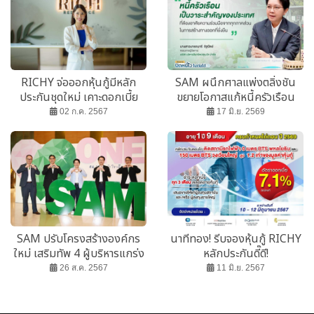
RICHY จ่อออกหุ้นกู้มีหลัก
SAM ผนึกศาลแพ่งตลิ่งชัน
ประกันชุดใหม่ เคาะดอกเบี้ย
ขยายโอกาสแก้หนี้ครัวเรือน
7.2% ขายกองทุน-รายใหญ่ 5 -
เปิดพื้นที่ศาล 20-21 มิ.ย. 69
02 ก.ค. 2567
17 มิ.ย. 2569
7 ส.ค.นี้
SAM ปรับโครงสร้างองค์กร
นาทีทอง! รีบจองหุ้นกู้ RICHY
ใหม่ เสริมทัพ 4 ผู้บริหารแกร่ง
หลักประกันดี๊ดี!
26 ส.ค. 2567
11 มิ.ย. 2567