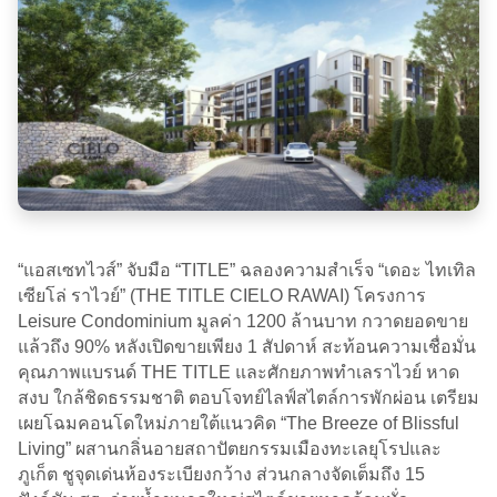
“แอสเซทไวส์” จับมือ “TITLE” ฉลองความสำเร็จ “เดอะ ไทเทิล
เซียโล่ ราไวย์” (THE TITLE CIELO RAWAI) โครงการ
Leisure Condominium มูลค่า 1200 ล้านบาท กวาดยอดขาย
แล้วถึง 90% หลังเปิดขายเพียง 1 สัปดาห์ สะท้อนความเชื่อมั่น
คุณภาพแบรนด์ THE TITLE และศักยภาพทำเลราไวย์ หาด
สงบ ใกล้ชิดธรรมชาติ ตอบโจทย์ไลฟ์สไตล์การพักผ่อน เตรียม
เผยโฉมคอนโดใหม่ภายใต้แนวคิด “The Breeze of Blissful
Living” ผสานกลิ่นอายสถาปัตยกรรมเมืองทะเลยุโรปและ
ภูเก็ต ชูจุดเด่นห้องระเบียงกว้าง ส่วนกลางจัดเต็มถึง 15