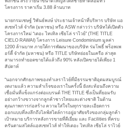
ฟังก์ชัน สระว่ายน้ำขนาดใหญ่สไตล์ชายหาดล้อมทั่ว
โครงการ ราคาเริ่ม 3.88 ล้านบาท
นายกรมเชษฐ์ วิพันธ์พงษ์ ประธานเจ้าหน้าที่บริหาร บริษัท แอ
สเซทไวส์ จำกัด (มหาชน) หรือ ASW กล่าวว่า บริษัทได้เปิดตัว
โครงการใหม่ “เดอะ ไทเทิล เซียโล่ ราไวย์” (THE TITLE
CIELO RAWAI) โครงการ Leisure Condominium มูลค่า
1200 ล้านบาท ภายใต้การพัฒนาของบริษัท ร่มโพธิ์ พร็อพเพ
อร์ตี้ จำกัด (มหาชน) หรือ TITLE บริษัทย่อยในเครือ ล่าสุด
สามารถทำยอดขายได้แล้วถึง 90% หลังเปิดขายได้เพียง 1
สัปดาห์
“นอกจากศักยภาพของทำเลราไวย์ที่มีธรรมชาติอุดมสมบูรณ์
งดงามแล้ว ความสำเร็จของเราในครั้งนี้ ยังสะท้อนถึงความ
เชื่อมั่นที่แข็งแกร่งต่อแบรนด์ THE TITLE ซึ่งเป็นที่ยอมรับ
อย่างกว้างขวางจากลูกค้าชาวไทยและต่างชาติ ในด้าน
คุณภาพการก่อสร้าง ความใส่ใจในทุกรายละเอียดการ
ออกแบบที่ลงลึกถึงไลฟ์สไตล์การอยู่อาศัยจริงของกลุ่มลูกค้า
เป้าหมาย บริการหลังการขายที่ดีเยี่ยม และ Facilities ที่ครบ
ครันตามสไตล์แอสเซทไวส์ ทำให้เดอะ ไทเทิล เซียโล่ ราไวย์