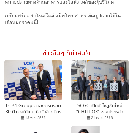
หมายปลายทางด้านอาหารและไลฟ์สไตล์ของผู้บริโภค
เตรียมพร้อมพบโฉมใหม่ แม็คโคร สาทร เต็มรูปแบบได้ใน
เดือนมกราคมนี้!
ข่าวอื่นๆ ที่น่าสนใจ
LCB1 Group ฉลองครบรอบ
SCGC เปิดตัวโซลูชันใหม่
30 ปี ภายใต้แนวคิด “พันธมิตร
“CHILLOX” ช่วยประหยัด
ที่เชื่อถือได้ ท่าเรือที่ไว้วางใจ”
พลังงาน ล่าสุด ผนึก SCGJWD
13 พ.ย. 2568
21 เม.ย. 2568
นำร่องใช้งานจริง