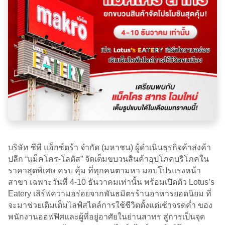
บริษัท ซีพี แอ็กซ์ตร้า จำกัด (มหาชน) ผู้ดำเนินธุรกิจค้าส่งค้า
ปลีก “แม็คโคร-โลตัส” จัดเต็มขบวนสินค้าอุปโภคบริโภคใน
ราคาสุดพิเศษ ครบ คุ้ม ที่ทุกคนตามหา มอบโปรแรงหน้า
สาขา เฉพาะวันที่ 4-10 ธันวาคมเท่านั้น พร้อมเปิดตัว Lotus’s
Eatery เสิร์ฟความอร่อยจากพันธมิตรร้านอาหารยอดนิยม ที่
จะมาช่วยเติมเต็มไลฟ์สไตล์การใช้ชีวิตตั้งแต่เช้าจรดค่ำ ของ
พนักงานออฟฟิศและผู้ที่อยู่อาศัยในย่านสาทร สู่การเป็นจุด