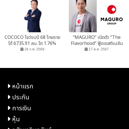
COCOCO โชว์งบปี 68 โกยราย
“MAGURO” เปิดตัว ”The
ได้ 6735.91 ลบ. โต 1.76%
Flavorhood” ฟู้ดเดสติเนชัน
แนวใหม่ใจกลางประดิษฐ์มนู
26 ก.พ. 2569
17 ต.ค. 2567
ธรรม
หน้าแรก
ประกัน
การเงิน
หุ้น