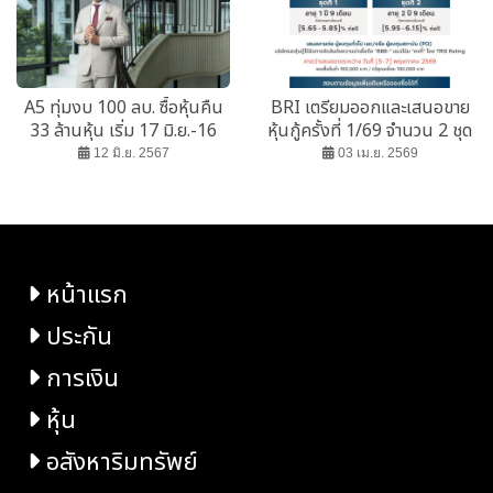
A5 ทุ่มงบ 100 ลบ. ซื้อหุ้นคืน
BRI เตรียมออกและเสนอขาย
33 ล้านหุ้น เริ่ม 17 มิ.ย.-16
หุ้นกู้ครั้งที่ 1/69 จำนวน 2 ชุด
ธ.ค 67
ชูอัตราดอกเบี้ย [5.65 –
12 มิ.ย. 2567
03 เม.ย. 2569
6.15]%
หน้าแรก
ประกัน
การเงิน
หุ้น
อสังหาริมทรัพย์