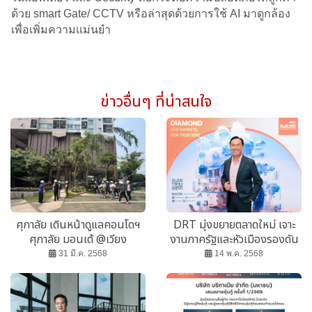
ด้วย smart Gate/ CCTV หรือล่าสุดด้วยการใช้ AI มาดูกล้อง
เพื่อเพิ่มความแม่นยำ
ข่าวอื่นๆ ที่น่าสนใจ
ศุภาลัย เดินหน้าดูแลคอนโดฯ
DRT มุ่งขยายตลาดใหม่ เจาะ
ศุภาลัย มอนเต้ @เวียง
งานภาครัฐและหัวเมืองรองดัน
เชียงใหม่ และศุภาลัย มอนเต้ 2
ยอดขาย
31 มี.ค. 2568
14 พ.ค. 2568
อย่างเต็มกำลัง หน่วยงานภาค
รัฐ ยืนยันโครงสร้างอาคารไม่
พบความเสียหายแต่อย่างใด