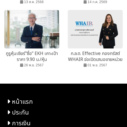
high
ต่อยอด CPKO เพิ่มสัดส่วนส่ง
13 ส.ค. 2568
14 ก.ค. 2569
ออกแตะ 75%
กูรูหุ้นเชียร์”ซื้อ” EKH เคาะเป้า
ก.ล.ต. Effective กองทรัสต์
ราคา 9.90 บ./หุ้น
WHAIR จ่อเปิดเสนอขายหน่วย
ทรัสต์ ภายใน พ.ย.นี้
26 พ.ย. 2567
01 พ.ย. 2567
หน้าแรก
ประกัน
การเงิน