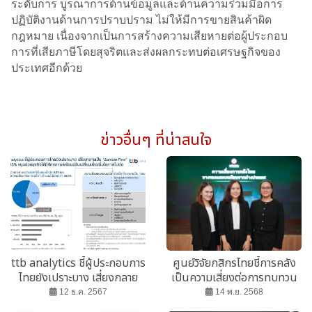
ระดับการ บูรณาการด้านข้อมูลและด้านความร่วมมือการ
ปฏิบัติงานด้านการปราบปราม ไม่ให้มีการขายสินค้าผิด
กฎหมาย เนื่องจากเป็นการสร้างความเสียหายต่อผู้ประกอบ
การที่เสียภาษีโดยสุจริตและส่งผลกระทบต่อเศรษฐกิจของ
ประเทศอีกด้วย
ข่าวอื่นๆ ที่น่าสนใจ
ttb analytics ชี้ผู้ประกอบการ
ศูนย์วิจัยกสิกรไทยชี้การคลัง
ไทยยังเปราะบาง เสี่ยงกลาย
เป็นความเสี่ยงต่อการทบทวน
เป็น “Zombie Firm” กว่า
ปรับอันดับความน่าเชื่อถือ
12 ธ.ค. 2567
14 พ.ย. 2568
35%