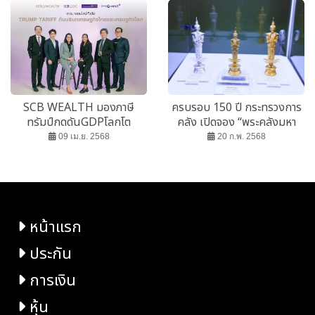
SCB WEALTH มองภาษี
ครบรอบ 150 ปี กระทรวงการ
ทรัมป์กดดันGDPโลกโต
คลัง เปิดจอง “พระคลังมหา
เหลือ2.2% ส่วนไทยโต 1.4-
สมบัติ”
09 เม.ย. 2568
20 ก.พ. 2568
1.5%
หน้าแรก
ประกัน
การเงิน
หุ้น