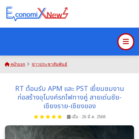
หน้าแรก
ข่าวประชาสัมพันธ์
RT ต้อนรับ APM และ PST เยี่ยมชมงาน
ก่อสร้างอุโมงค์รถไฟทางคู่ สายเด่นชัย-
เชียงราย-เชียงของ
เมื่อ : 26 มี.ค. 2568