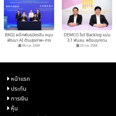
BKGI ผนึกพันธมิตรจีน หนุน
DEMCO โชว์ Backlog แน่น
พัฒนา AI ด้านสุขภาพ–การ
3.1 พันลบ. พร้อมรุกงาน
ศึกษา อย่างยั่งยืน
EPC–Smart Energy
08 ก.ค. 2568
15 ก.ย. 2568
หน้าแรก
ประกัน
การเงิน
หุ้น