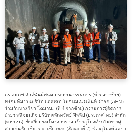
ดร.สมภพ ศักดิ์พันธ์พนม ประธานกรรมการ (ที่ 5 จากซ้าย)
พร้อมทีมงานบริษัท แอสเซท โปร แมเนจเม้นท์ จำกัด (APM)
ร่วมกับนายวิชา โตมานะ (ที่ 4 จากซ้าย) กรรมการผู้จัดการ
ฝ่ายวาณิชธนกิจ บริษัทหลักทรัพย์ ฟิลลิป (ประเทศไทย) จำกัด
(มหาชน) เข้าเยี่ยมชมโครงการก่อสร้างอุโมงค์รถไฟทางคู่
สายเด่นชัย-เชียงราย-เชียงของ (สัญญาที่ 2) ช่วงอุโมงค์แม่กา