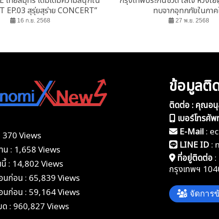
 ไทยสมุทร เติมเต็มความสนุกใน
กรุงเทพประกันชีวิต ใส่ใจ ห่วงใยผ
EP.03 สุรุ่ยสุร่าย CONCERT”
ทบจากอุทกภัยในภาคใ
16 ก.ย. 2568
27 พ.ย. 2568
ข้อมูลติ
ติดต่อ : คุณอน
เบอร์โทรศัพท
E-Mail
:
e
้ : 370 Views
LINE ID
:
อวาน : 1,658 Views
ที่อยู่ติดต่อ
:
นนี้ : 14,802 Views
กรุงเทพฯ 104
ดือนก่อน : 65,839 Views
ดือนก่อน : 59,164 Views
จัดการข้
หมด : 960,827 Views