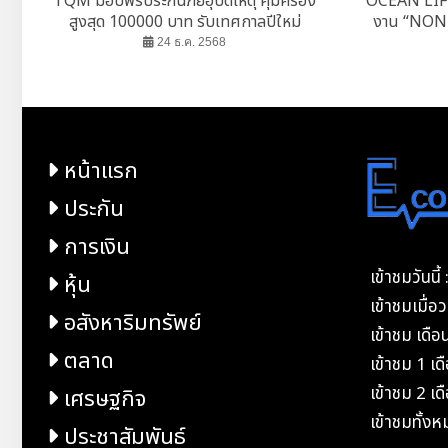
TQM มอบฟรีประกันภัยอุบัติเหตุ คุ้มครอง
OCEAN LIFE
สูงสุด 100000 บาท รับเทศกาลปีใหม่
งาน “NONT 
24 ธ.ค. 2568
หน้าแรก
ประกัน
การเงิน
เข้าชมวันนี
หุ้น
เข้าชมเมื่
อสังหาริมทรัพย์
เข้าชม เดือ
ตลาด
เข้าชม 1 เ
เข้าชม 2 เ
เศรษฐกิจ
เข้าชมทั้ง
ประชาสัมพันธ์