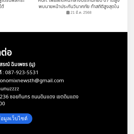
ู้ได้รับผลกระ
คปภ. เผยสถิติคนกลางประกันภัยปี 67 โตสูง
ต้
พบนายหน้าประกันวินาศภัย ทำสถิติสูงสุดใน
รอบ 5 ปี
21 มี.ค. 2568
ดต่อ
ุสรณ์ ฉิมเพชร (นุ)
์
:
087-923-5531
conomixnewsth@gmail.com
nunuzzzz
236 ซอยทินกร ถนนดินแดง เขตดินแดง
00
อมูลเว็บไซต์