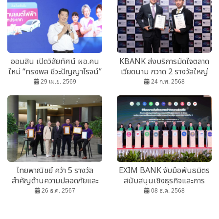
ออมสิน เปิดวิสัยทัศน์ ผอ.คน
KBANK ส่งบริการมัดใจตลาด
ใหม่ “ทรงพล ชีวะปัญญาโรจน์”
เวียดนาม กวาด 2 รางวัลใหญ่
ตั้งเป้าปี 69 ช่วยประชาชน
ระดับนานาชาติ
29 เม.ย. 2569
24 ก.พ. 2568
ฐานราก 1 ล้านคน
ไทยพาณิชย์ คว้า 5 รางวัล
EXIM BANK จับมือพันธมิตร
สำคัญด้านความปลอดภัยและ
สนับสนุนเชิงธุรกิจและการ
สิ่งแวดล้อมในปี 2567
ตลาด แก่ผู้ประกอบธุรกิจที่เป็น
26 ธ.ค. 2567
08 ธ.ค. 2568
มิตรต่อสิ่งแวดล้อม